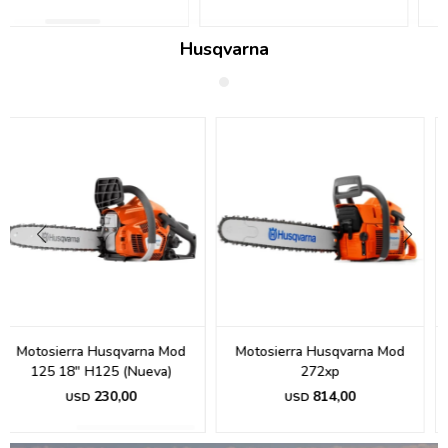
Husqvarna
Motosierra Husqvarna Mod
Motosierra Husqvarna 135
272xp
Mark Ii H135.-
814,00
334,75
USD
USD