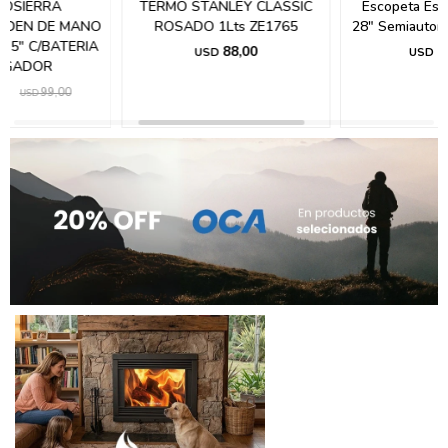
TERMO STANLEY CLASSIC
Escopeta Escort Ps Cal 12
ROSADO 1Lts ZE1765
28" Semiautomatico Polimero
88,00
690,00
USD
USD