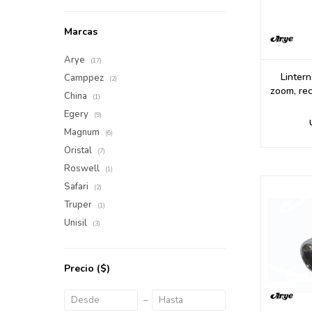
Marcas
Arye
(17)
Linter
Camppez
(2)
zoom, rec
China
(1)
Egery
(9)
Magnum
(6)
Oristal
(7)
Roswell
(1)
Safari
(2)
Truper
(1)
Unisil
(3)
Precio
($)