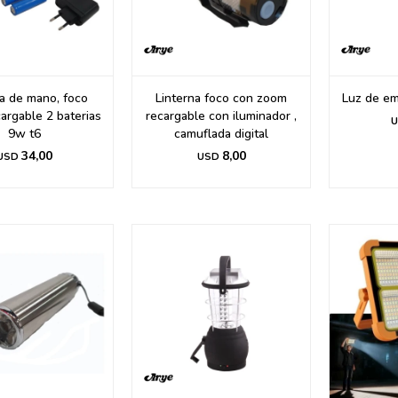
na de mano, foco
Linterna foco con zoom
Luz de em
argable 2 baterias
recargable con iluminador ,
U
9w t6
camuflada digital
34,00
8,00
USD
USD