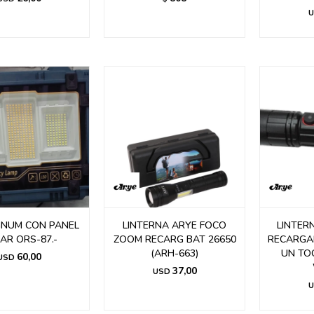
U
GNUM CON PANEL
LINTERNA ARYE FOCO
LINTER
AR ORS-87.-
ZOOM RECARG BAT 26650
RECARGA
(ARH-663)
UN TOQ
60,00
USD
37,00
USD
U