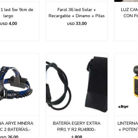
a 1 led 5w 9cm de
Farol 36 led Solar +
LUZ CA
largo
Recargable + Dinamo + Pilas
CON PA
4,00
33,00
USD
USD
NA ARYE MINERA
BATERÍA EGERY EXTRA
LINTERNA
C 2 BATERÍAS.-
P/R1 Y R2 RU4800.-
+ POTENT
26,00
808
USD
$