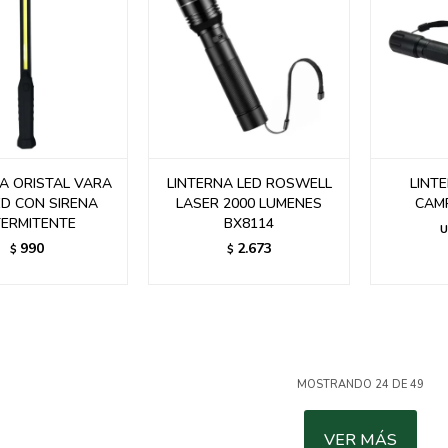
A ORISTAL VARA
LINTERNA LED ROSWELL
LINT
ED CON SIRENA
LASER 2000 LUMENES
CAM
TERMITENTE
BX8114
U
990
2.673
$
$
MOSTRANDO
24
DE
49
VER MÁS