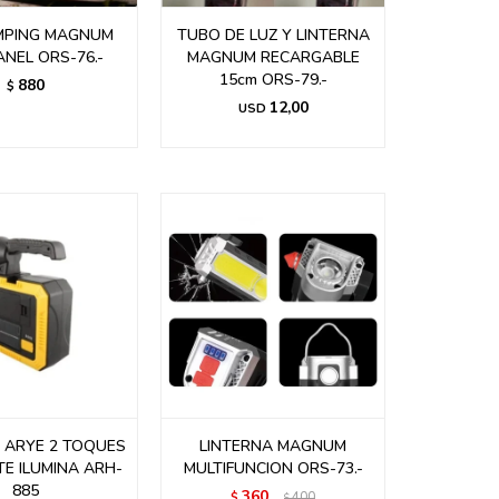
MPING MAGNUM
TUBO DE LUZ Y LINTERNA
NEL ORS-76.-
MAGNUM RECARGABLE
15cm ORS-79.-
880
$
12,00
USD
 ARYE 2 TOQUES
LINTERNA MAGNUM
E ILUMINA ARH-
MULTIFUNCION ORS-73.-
885
360
$
400
$