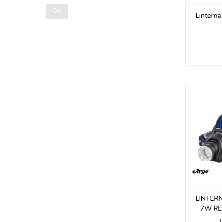
OK
Lintern
LINTER
7W RE