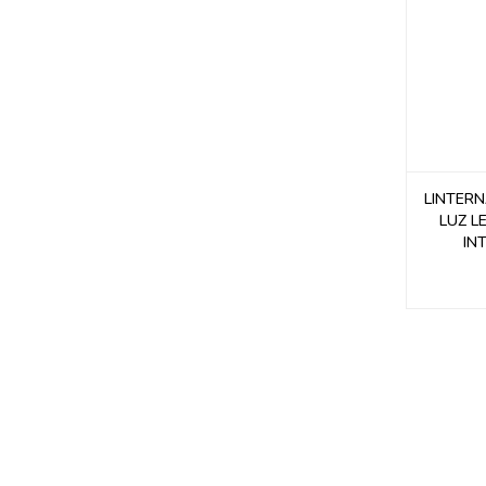
LINTERN
LUZ L
IN