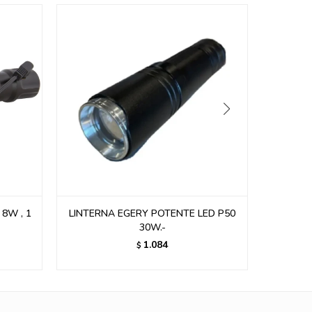
d 8W , 1
LINTERNA EGERY POTENTE LED P50
LINTER
30W.-
1.084
$