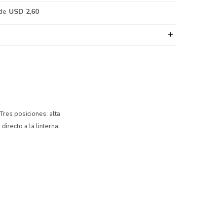
de
USD 2,60
res posiciones: alta
irecto a la linterna.