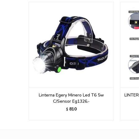
 2bat- 8w
Linterna Egery Minero Led T6 5w
LINTE
C/Sensor Eg1326.-
810
$