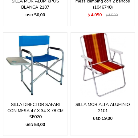
SILLA MOR ALUM 6POS
mesa camping con 2 bancos
BLANCA 2107
(1046748)
50,00
4.050
USD
$
4.500
$
SILLA DIRECTOR SAFARI
SILLA MOR ALTA ALUMINIO
CON MESA 47 X 34 X 78 CM
2101
SF020
19,00
USD
53,00
USD