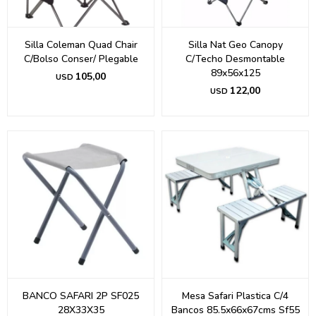
Silla Coleman Quad Chair
Silla Nat Geo Canopy
C/Bolso Conser/ Plegable
C/Techo Desmontable
89x56x125
105,00
USD
122,00
USD
BANCO SAFARI 2P SF025
Mesa Safari Plastica C/4
28X33X35
Bancos 85.5x66x67cms Sf55