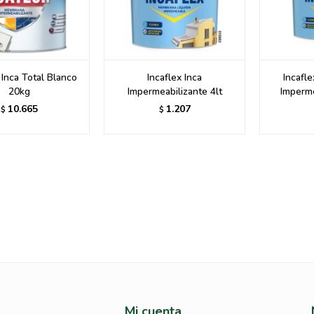
 Inca Total Blanco
Incaflex Inca
Incafle
20kg
Impermeabilizante 4lt
Imperme
10.665
1.207
$
$
Mi cuenta