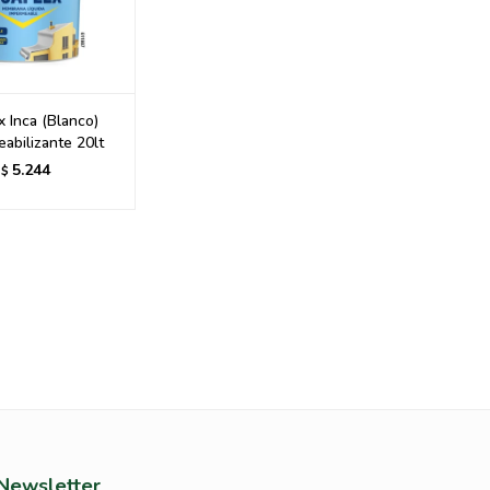
x Inca (Blanco)
abilizante 20lt
5.244
$
Newsletter