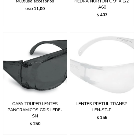
Multiuso accesorios
PIEDRA NORTON C 9" X 1/2"
A60
11,00
USD
407
$
GAFA TRUPER LENTES
LENTES PRETUL TRANSP
PANORAMICOS GRIS LEDE-
LEN-ST-P
SN
155
$
250
$