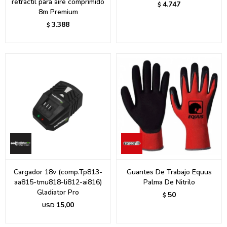
retráctil para aire comprimido
4.747
$
8m Premium
3.388
$
Cargador 18v (comp.Tp813-
Guantes De Trabajo Equus
aa815-tmu818-li812-ai816)
Palma De Nitrilo
Gladiator Pro
50
$
15,00
USD