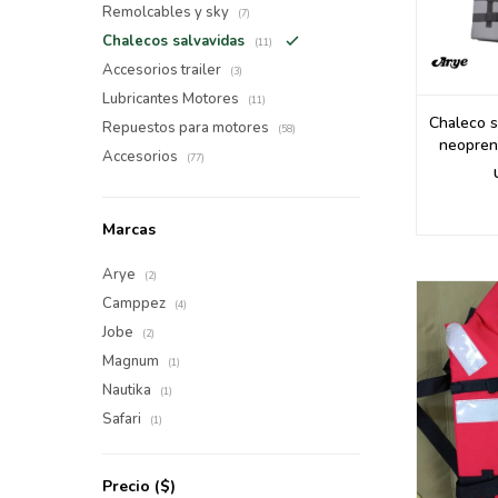
Remolcables y sky
(7)
Chalecos salvavidas
(11)
Accesorios trailer
(3)
Lubricantes Motores
(11)
Chaleco s
Repuestos para motores
(58)
neopreno
Accesorios
(77)
Marcas
Arye
(2)
Camppez
(4)
Jobe
(2)
Magnum
(1)
Nautika
(1)
Safari
(1)
Precio
($)