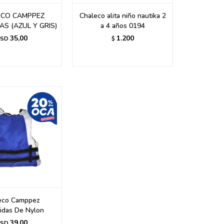
ECO CAMPPEZ
Chaleco alita niño nautika 2
AS (AZUL Y GRIS)
a 4 años 0194
35,00
1.200
SD
$
eco Camppez
idas De Nylon
39,00
SD