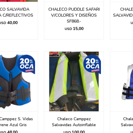
CO SALVAVIDA
CHALECO PUDDLE SAFARI
CHAL
 C/REFLECTIVOS
V/COLORES Y DISEÑOS
SALVAVID
SF868.-
40,00
USD
U
15,00
USD
Camppez S. Vidas
Chaleco Camppez
Chal
ene Azul Gris
Salvavidas Autoinflable
Salvav
48,00
100,00
USD
USD
U