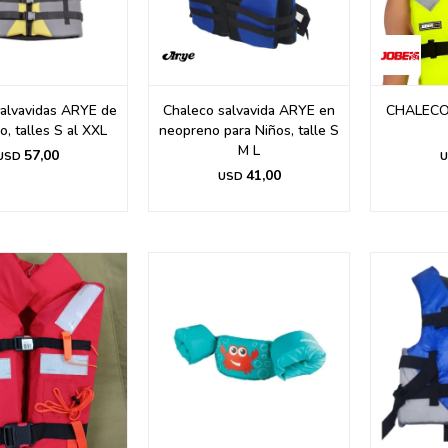
alvavidas ARYE de
Chaleco salvavida ARYE en
CHALECO
, talles S al XXL
neopreno para Niños, talle S
M L
57,00
USD
U
41,00
USD