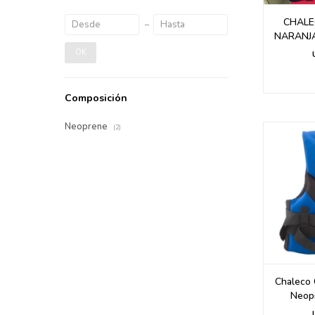
CHALE
NARANJA
OK
Composición
Neoprene
(2)
Chaleco 
Neopr