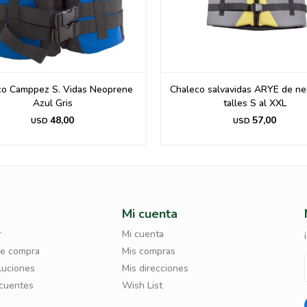
co Camppez S. Vidas Neoprene
Chaleco salvavidas ARYE de ne
Azul Gris
talles S al XXL
48,00
57,00
USD
USD
Mi cuenta
r
Mi cuenta
de compra
Mis compras
luciones
Mis direcciones
ecuentes
Wish List