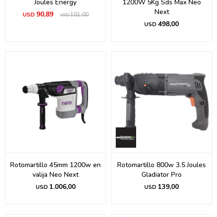
Joules Energy
1200W 5Kg Sds Max Neo
Next
90,89
USD
101,00
USD
498,00
USD
Rotomartillo 45mm 1200w en
Rotomartillo 800w 3.5 Joules
valija Neo Next
Gladiator Pro
1.006,00
139,00
USD
USD