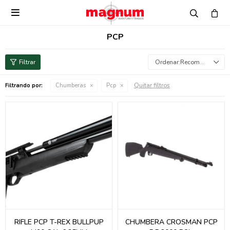

PCP
Recomendados
Quitar filtros
Filtrando por:
Chumberas
Pcp
RIFLE PCP T-REX BULLPUP
CHUMBERA CROSMAN PCP