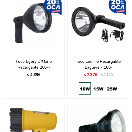
Foco Egery D/Mano
Foco Led T6 Recargable
Recargable 20w.-
Eagleye - 10w
4.696
2.376
$
$
2.640
$