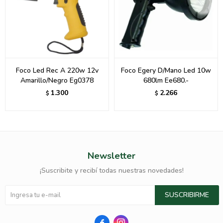
Foco Led Rec A 220w 12v
Foco Egery D/Mano Led 10w
Amarillo/Negro Eg0378
680lm Ee680.-
1.300
2.266
$
$
Newsletter
¡Suscribite y recibí todas nuestras novedades!
SUSCRIBIRME

