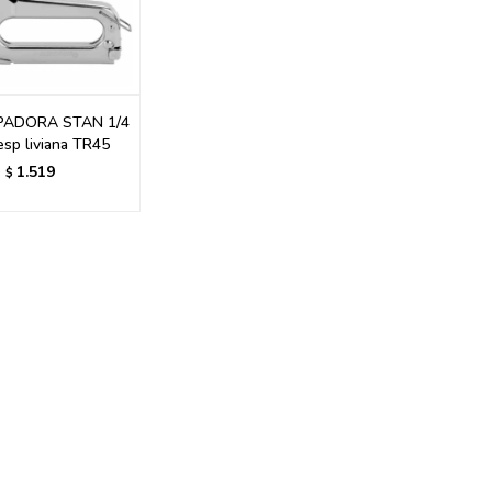
ADORA STAN 1/4
esp liviana TR45
1.519
$