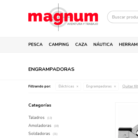
PESCA
CAMPING
CAZA
NÁUTICA
HERRAM
ENGRAMPADORAS
Quitar fil
Filtrando por:
Eléctricas
Engrampadoras
Categorías
Taladros
(13)
Amoladoras
(18)
Soldadoras
(31)