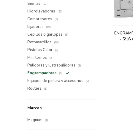
Sierras
(21)
Hidrolavadoras
(21)
Compresores
(7)
Lijadoras
(19)
ENGRAMP
Cepillos o garlopas
(5)
- 5/16 
Rotomartillos
(10)
Pistolas Calor
(2)
Mini tornos
(2)
Pulidoras y lustrapulidoras
(3)
Engrampadoras
(1)
Equipos de pintura y accesorios
(2)
Routers
(1)
Marcas
Magnum
(1)