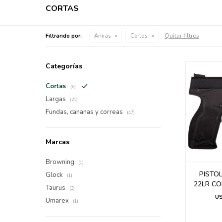
CORTAS
Quitar filtros
Filtrando por:
Armas
Cortas
Categorías
Cortas
(6)
Largas
(21)
Fundas, cananas y correas
(47)
Marcas
Browning
(1)
PISTO
Glock
(1)
22LR CO
Taurus
(3)
U
Umarex
(1)