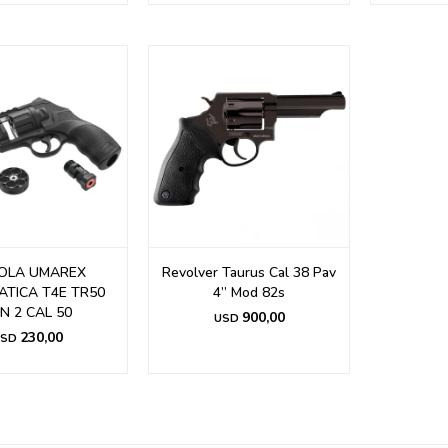
TOLA UMAREX
Revolver Taurus Cal 38 Pav
TICA T4E TR50
4” Mod 82s
N 2 CAL 50
900,00
USD
230,00
SD