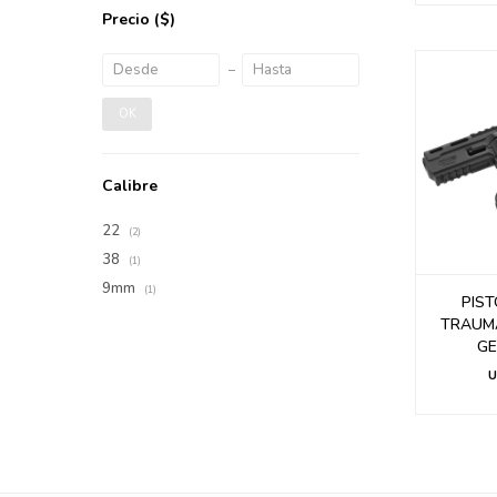
Precio
($)
OK
Calibre
22
(2)
38
(1)
9mm
(1)
PIS
TRAUMA
GE
U