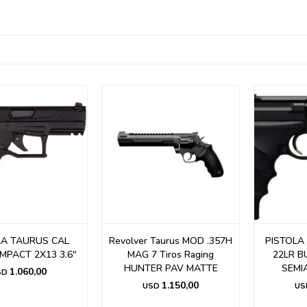
LA TAURUS CAL
Revolver Taurus MOD .357H
PISTOLA
MPACT 2X13 3.6"
MAG 7 Tiros Raging
22LR B
HUNTER PAV MATTE
SEMI
1.060,00
SD
1.150,00
USD
US