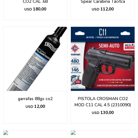
CO2 CAL .68
Spear Carabina Tácitca
180,00
112,00
USD
USD
garrafas 88gs co2
PISTOLA CROSMAN CO2
MOD C11 CAL 4.5 (2310090)
12,00
USD
130,00
USD