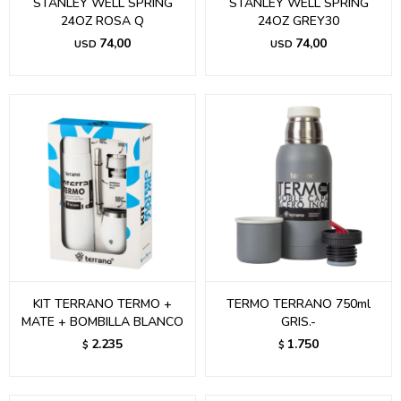
STANLEY WELL SPRING
STANLEY WELL SPRING
24OZ ROSA Q
24OZ GREY30
74,00
74,00
USD
USD
KIT TERRANO TERMO +
TERMO TERRANO 750ml
MATE + BOMBILLA BLANCO
GRIS.-
2.235
1.750
$
$