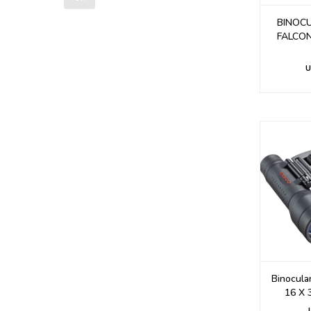
BINOC
FALCON
U
Binocula
16 X 