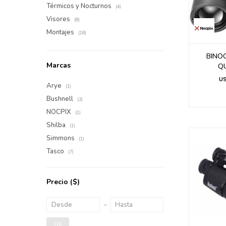
Térmicos y Nocturnos
(4)
Visores
(8)
Montajes
(18)
BINO
Marcas
Q
U
Arye
(1)
Bushnell
(2)
NOCPIX
(1)
Shilba
(1)
Simmons
(1)
Tasco
(7)
Precio
($)
OK