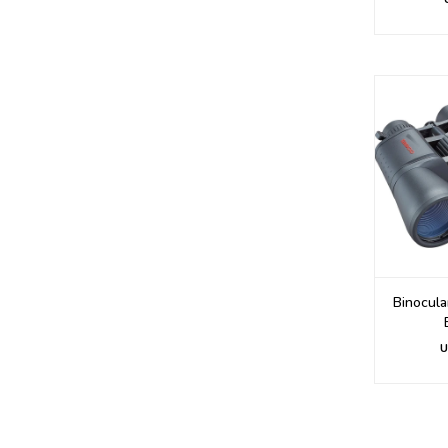
Binocula
U