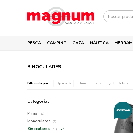
PESCA
CAMPING
CAZA
NÁUTICA
HERRAM
BINOCULARES
Quitar filtros
Filtrando por:
Óptica
Binoculares
Categorías
Miras
(25)
Monoculares
(2)
Binoculares
(13)