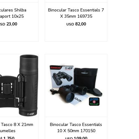
ulares Shilba
Binocular Tasco Essentials 7
aport 10x25
X 35mm 169735
23,00
82,00
SD
USD
r Tasco 8 X 21mm
Binocular Tasco Essentials
Jumelles
10 X 50mm 170150
1.750
109,00
$
USD