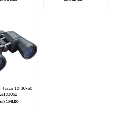
r Tasco 10-30x50
Es10305z
198,00
SD