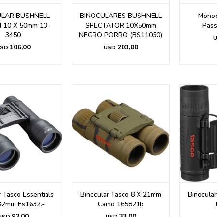
ULAR BUSHNELL
BINOCULARES BUSHNELL
Monoc
 10 X 50mm 13-
SPECTATOR 10X50mm
Pass
3450
NEGRO PORRO (BS11050)
U
106,00
203,00
SD
USD
r Tasco Essentials
Binocular Tasco 8 X 21mm
Binocula
32mm Es1632.-
Camo 165821b
92,00
33,00
USD
USD