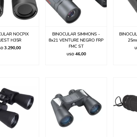
CULAR NOCPIX
BINOCULAR SIMMONS -
BINOCUL
UEST H35R
8x21 VENTURE NEGRO FRP
25m
FMC ST
3.290,00
SD
U
46,00
USD