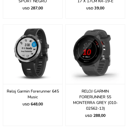
SPORT NEGRO
17 X 17CM KR-19-E
287,00
39,00
USD
USD
Reloj Garmin Forerunner 645
RELOJ GARMIN
Music
FORERUNNER 55
MONTERRA GREY (010-
648,00
USD
02562-13)
288,00
USD