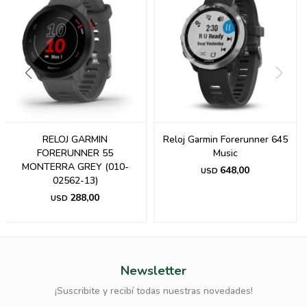
E
RELOJ GARMIN
Reloj Garmin Forerunner 645
FORERUNNER 55
Music
MONTERRA GREY (010-
648,00
USD
02562-13)
288,00
USD
Newsletter
¡Suscribite y recibí todas nuestras novedades!