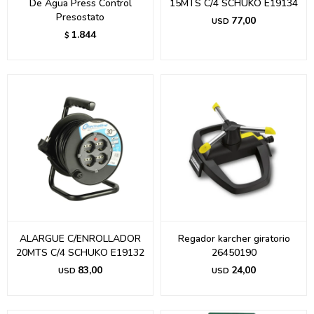
De Agua Press Control
15MTS C/4 SCHUKO E19134
Presostato
77,00
USD
1.844
$
ALARGUE C/ENROLLADOR
Regador karcher giratorio
20MTS C/4 SCHUKO E19132
26450190
83,00
24,00
USD
USD