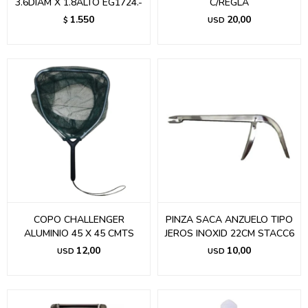
3.6DIAM X 1.8ALTO EG1724.-
C/REGLA
1.550
20,00
$
USD
COPO CHALLENGER
PINZA SACA ANZUELO TIPO
ALUMINIO 45 X 45 CMTS
JEROS INOXID 22CM STACC6
12,00
10,00
USD
USD