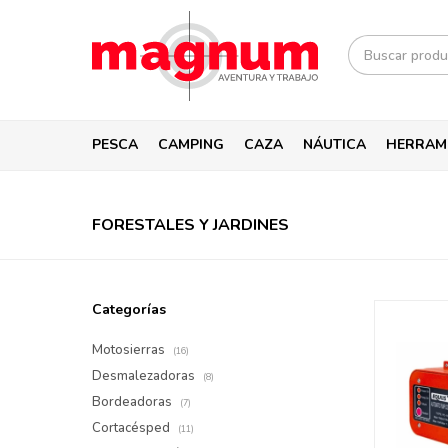
PESCA
CAMPING
CAZA
NÁUTICA
HERRAM
FORESTALES Y JARDINES
Categorías
Motosierras
(16)
Desmalezadoras
(8)
Bordeadoras
(7)
Cortacésped
(11)