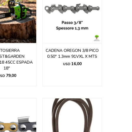
TOSIERRA
CADENA OREGON 3/8 PICO
ST&GARDEN
0.50" 1.3mm 91VXL X MTS
18 45CC ESPADA
16,00
USD
18"
79,00
SD