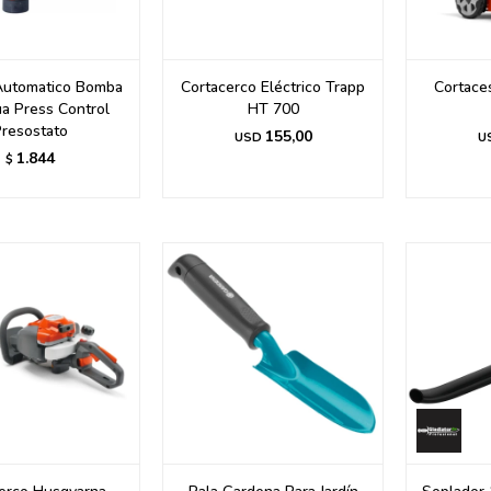
Automatico Bomba
Cortacerco Eléctrico Trapp
Cortace
a Press Control
HT 700
resostato
155,00
USD
U
1.844
$