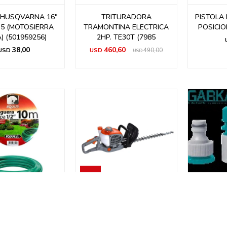
 HUSQVARNA 16"
TRITURADORA
PISTOLA 
35 (MOTOSIERRA
TRAMONTINA ELECTRICA
POSICIO
) (501959256)
2HP. TE30T (7985
38,00
460,60
USD
USD
490,00
USD
A EQUUS JARDIN
CORTACERCO EQUUS
CONECTO
PA 10 MTS 1/2"
PODADORA A NAFTA
P/MANGU
GKHT25
561