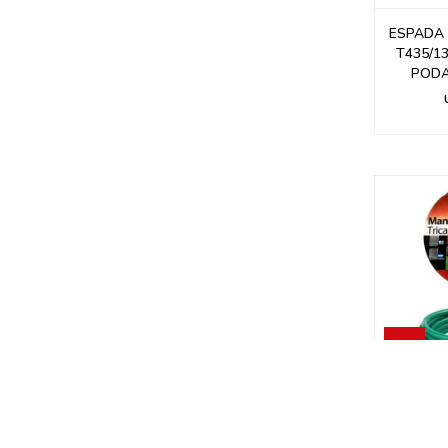
ESPADA
T435/1
PODA
MANGUER
TRICA