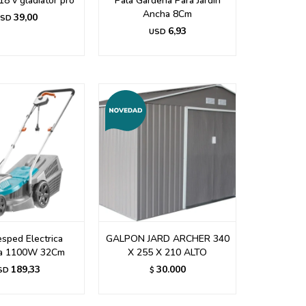
18 v gladiator pro
Pala Gardena Para Jardin
Ancha 8Cm
39,00
SD
6,93
USD
sped Electrica
GALPON JARD ARCHER 340
a 1100W 32Cm
X 255 X 210 ALTO
189,33
30.000
SD
$