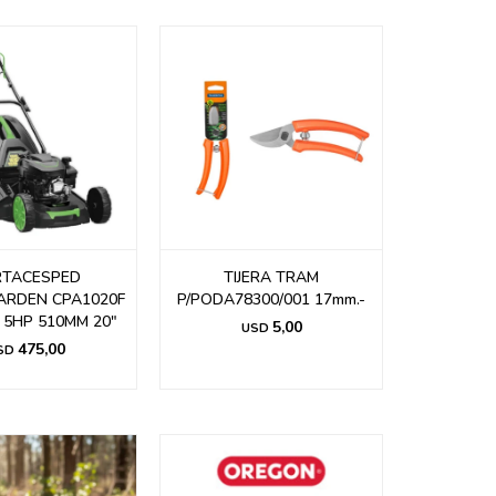
RTACESPED
TIJERA TRAM
ARDEN CPA1020F
P/PODA78300/001 17mm.-
 5HP 510MM 20"
5,00
USD
475,00
SD