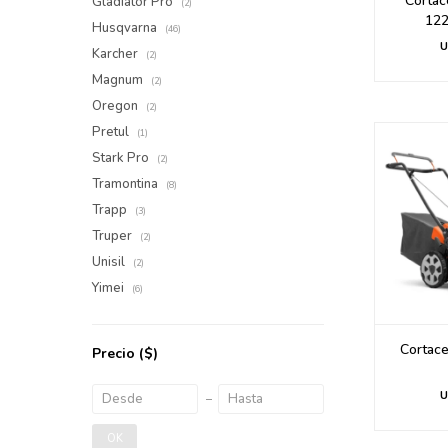
Cortac
Gladiator Pro
(2)
122
Husqvarna
(46)
U
Karcher
(2)
Magnum
(2)
Oregon
(2)
Pretul
(1)
Stark Pro
(2)
Tramontina
(8)
Trapp
(3)
Truper
(2)
Unisil
(2)
Yimei
(6)
Cortac
Precio
($)
U
OK