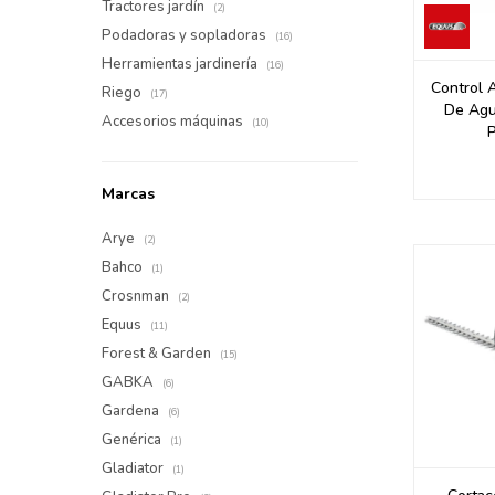
Tractores jardín
(2)
Podadoras y sopladoras
(16)
Herramientas jardinería
(16)
Control 
Riego
(17)
De Agu
Accesorios máquinas
(10)
P
Marcas
Arye
(2)
Bahco
(1)
Crosnman
(2)
Equus
(11)
Forest & Garden
(15)
GABKA
(6)
Gardena
(6)
Genérica
(1)
Gladiator
(1)