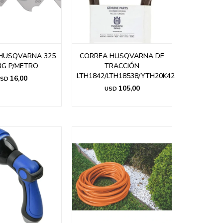
HUSQVARNA 325
CORREA HUSQVARNA DE
3G P/METRO
TRACCIÓN
LTH1842/LTH18538/YTH20K42
16,00
SD
105,00
USD