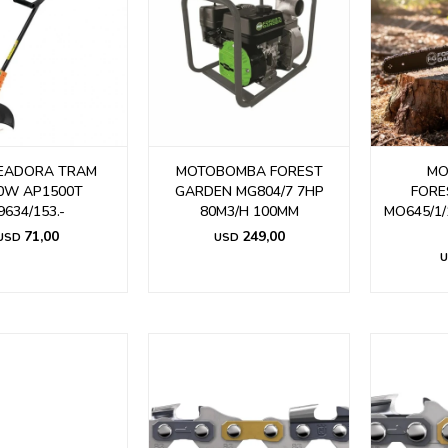
EADORA TRAM
MOTOBOMBA FOREST
MO
0W AP1500T
GARDEN MG804/7 7HP
FORE
9634/153.-
80M3/H 100MM
MO645/1/
71,00
249,00
USD
USD
U