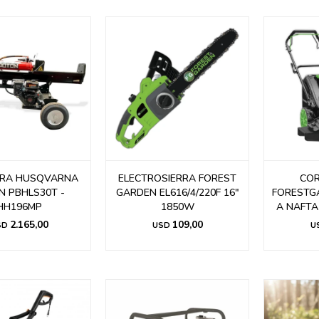
RA HUSQVARNA
ELECTROSIERRA FOREST
CO
N PBHLS30T -
GARDEN EL616/4/220F 16"
FORESTG
HH196MP
1850W
A NAFTA
2.165,00
109,00
SD
USD
U