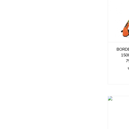
BORD
150
7