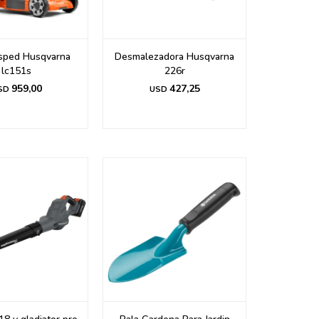
sped Husqvarna
Desmalezadora Husqvarna
lc151s
226r
959,00
427,25
SD
USD