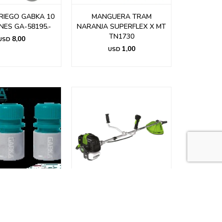
RIEGO GABKA 10
MANGUERA TRAM
NES GA-58195.-
NARANJA SUPERFLEX X MT
TN1730
8,00
USD
1,00
USD
R RAPIDO GABKA
DESMALEZADORA
ERA 3PZAS GA-
FORESTGARDEN A
58193.-
GASOLINA DESG752/3C