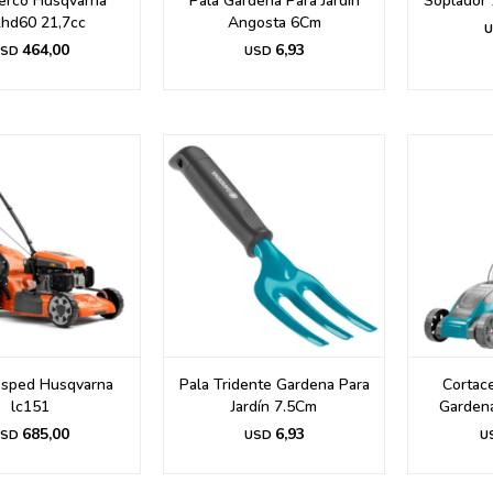
erco Husqvarna
Pala Gardena Para Jardín
Soplador 
hd60 21,7cc
Angosta 6Cm
U
464,00
6,93
SD
USD
esped Husqvarna
Pala Tridente Gardena Para
Cortace
lc151
Jardín 7.5Cm
Garden
685,00
6,93
SD
USD
U