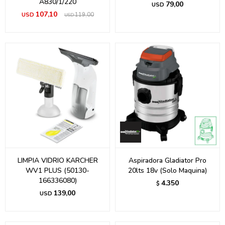
A830/1/220
79,00
USD
107,10
USD
119,00
USD
LIMPIA VIDRIO KARCHER
Aspiradora Gladiator Pro
WV1 PLUS (50130-
20lts 18v (Solo Maquina)
166336080)
4.350
$
139,00
USD