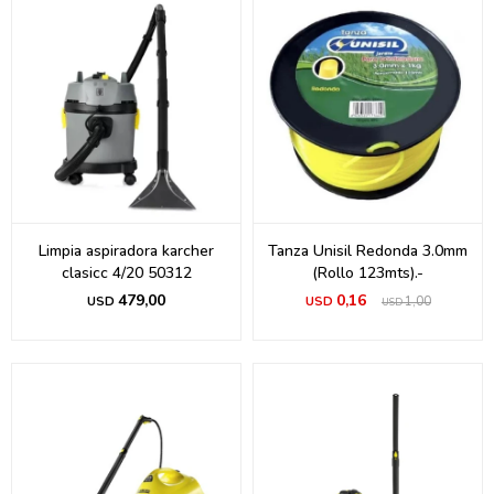
Limpia aspiradora karcher
Tanza Unisil Redonda 3.0mm
clasicc 4/20 50312
(Rollo 123mts).-
479,00
0,16
USD
USD
1,00
USD