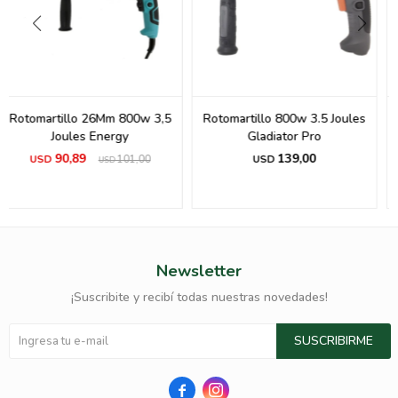
Rotomartillo 800w 3.5 Joules
Martillo demoledor 14 joules
Gladiator Pro
1200W 5Kg Sds Max Neo
Next
139,00
USD
498,00
USD
Newsletter
¡Suscribite y recibí todas nuestras novedades!
SUSCRIBIRME

