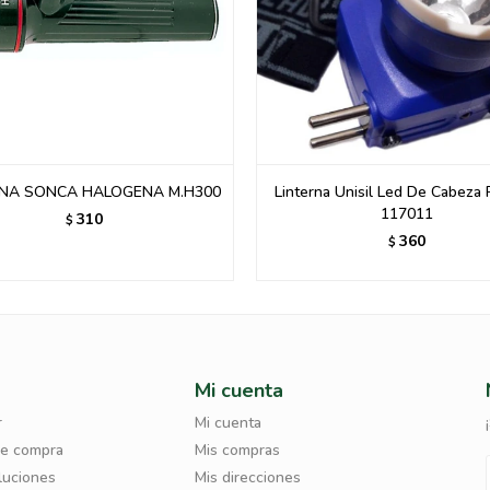
RNA SONCA HALOGENA M.H300
Linterna Unisil Led De Cabeza
117011
310
$
360
$
Mi cuenta
r
Mi cuenta
de compra
Mis compras
luciones
Mis direcciones