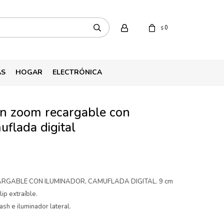
0
$
AS
HOGAR
ELECTRÓNICA
on zoom recargable con
uflada digital
RGABLE CON ILUMINADOR, CAMUFLADA DIGITAL. 9 cm
lip extraíble.
lash e iluminador lateral.
.