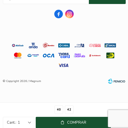


© Copyright 2026 / Magnum
40
42
Fenicio
1
COMPRAR