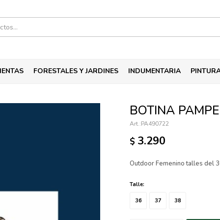
IENTAS
FORESTALES Y JARDINES
INDUMENTARIA
PINTUR
BOTINA PAMP
PA490722
3.290
$
Outdoor Femenino talles del 3
Talle:
36
37
38