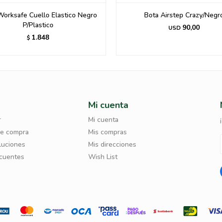
Worksafe Cuello Elastico Negro
Bota Airstep Crazy/Negr
P/Plastico
90,00
USD
1.848
$
Mi cuenta
r
Mi cuenta
de compra
Mis compras
luciones
Mis direcciones
ecuentes
Wish List