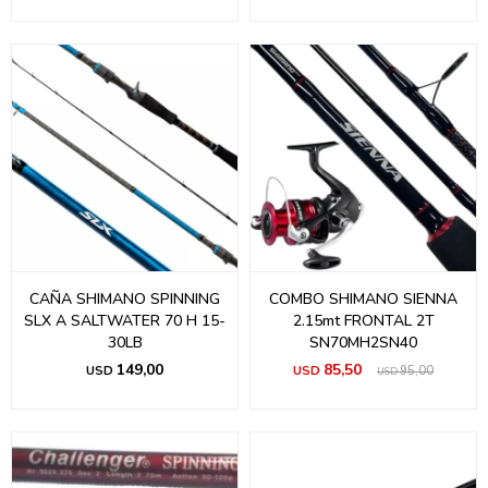
CAÑA SHIMANO SPINNING
COMBO SHIMANO SIENNA
SLX A SALTWATER 70 H 15-
2.15mt FRONTAL 2T
30LB
SN70MH2SN40
149,00
85,50
USD
USD
95,00
USD