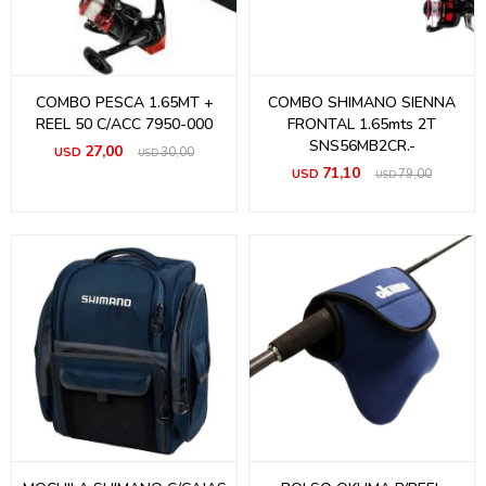
COMBO PESCA 1.65MT +
COMBO SHIMANO SIENNA
REEL 50 C/ACC 7950-000
FRONTAL 1.65mts 2T
SNS56MB2CR.-
27,00
USD
30,00
USD
71,10
USD
79,00
USD