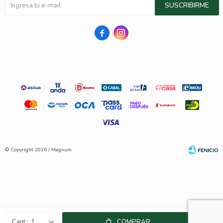
SUSCRIBIRME


© Copyright 2026 / Magnum
Fenicio
1
COMPRAR