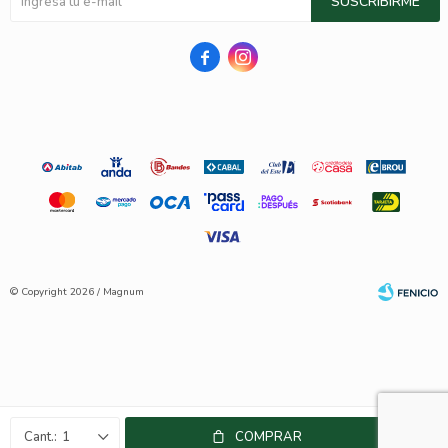
SUSCRIBIRME


© Copyright 2026 / Magnum
Fenicio
1
COMPRAR