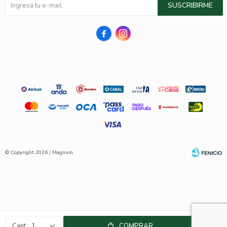
SUSCRIBIRME


© Copyright 2026 / Magnum
Fenicio
1
COMPRAR