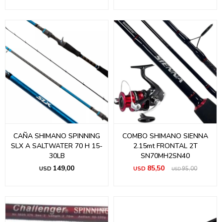
CAÑA SHIMANO SPINNING
COMBO SHIMANO SIENNA
SLX A SALTWATER 70 H 15-
2.15mt FRONTAL 2T
30LB
SN70MH2SN40
149,00
85,50
USD
USD
95,00
USD