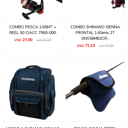
COMBO PESCA 1.65MT +
COMBO SHIMANO SIENNA
REEL 50 C/ACC 7950-000
FRONTAL 1.65mts 2T
SNS56MB2CR.-
27,00
USD
30,00
USD
71,10
USD
79,00
USD