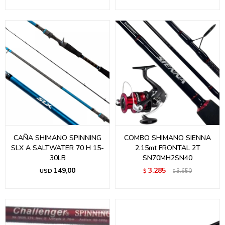
CAÑA SHIMANO SPINNING
COMBO SHIMANO SIENNA
SLX A SALTWATER 70 H 15-
2.15mt FRONTAL 2T
30LB
SN70MH2SN40
149,00
3.285
USD
$
3.650
$