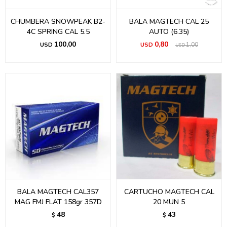
CHUMBERA SNOWPEAK B2-
BALA MAGTECH CAL 25
4C SPRING CAL 5.5
AUTO (6.35)
100,00
0,80
USD
USD
1,00
USD
BALA MAGTECH CAL357
CARTUCHO MAGTECH CAL
MAG FMJ FLAT 158gr 357D
20 MUN 5
48
43
$
$