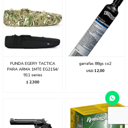
FUNDA EGERY TACTICA
garrafas 88gs co2
PARA ARMA 1MTE EG2154/
12,00
USD
911 series
2.300
$