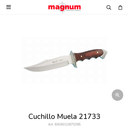

Cuchillo Muela 21733
8436013870385