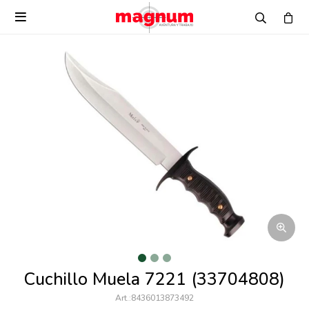

Cuchillo Muela 7221 (33704808)
8436013873492