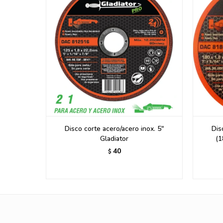
.Inox 7"
Disco corte acero/acero inox. 5"
Dis
Gladiator
(1
40
$