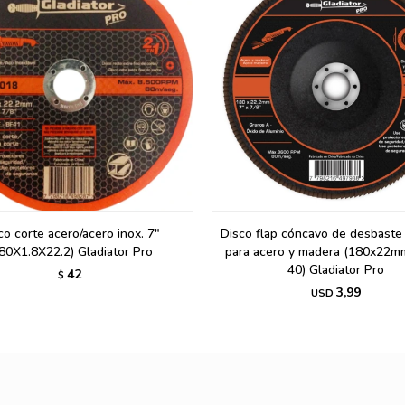
co corte acero/acero inox. 7"
Disco flap cóncavo de desbaste 
80X1.8X22.2) Gladiator Pro
para acero y madera (180x22m
40) Gladiator Pro
42
$
3,99
USD