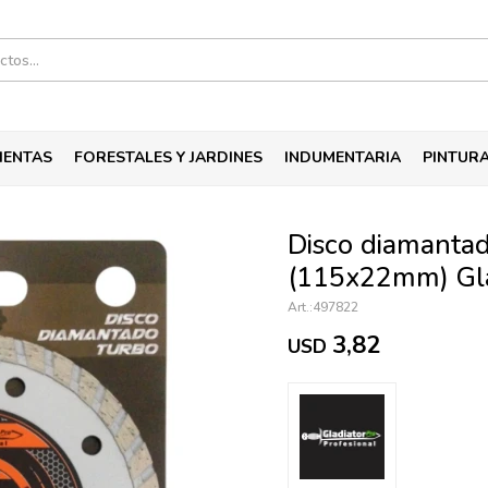
IENTAS
FORESTALES Y JARDINES
INDUMENTARIA
PINTUR
Disco diamanta
(115x22mm) Gla
497822
3,82
USD