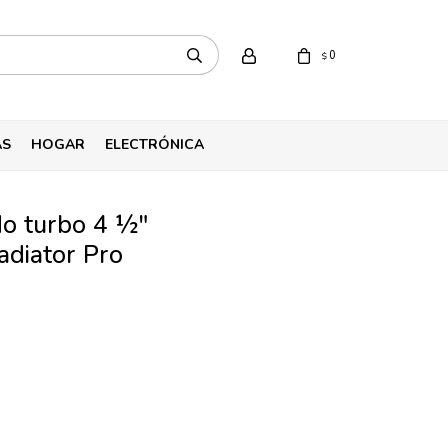
0
$
AS
HOGAR
ELECTRÓNICA
do turbo 4 ½"
diator Pro