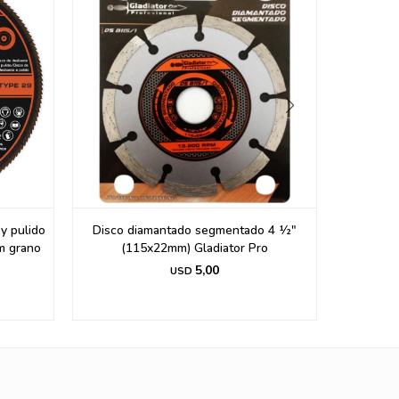
y pulido
Disco diamantado segmentado 4 ½"
Disc
m grano
(115x22mm) Gladiator Pro
1
5,00
USD