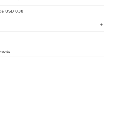
de
USD 0,38
steria