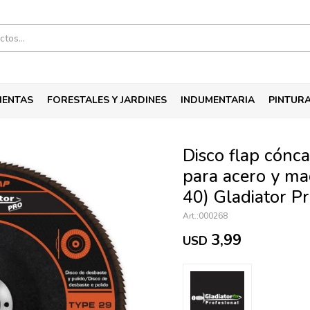
IENTAS
FORESTALES Y JARDINES
INDUMENTARIA
PINTUR
Disco flap cónc
para acero y m
40) Gladiator P
000268
3,99
USD