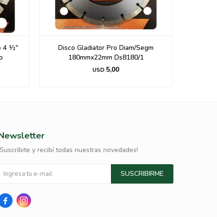
o 4 ½"
Disco Gladiator Pro Diam/Segm
Disco dia
o
180mmx22mm Ds8180/1
5,00
USD
Newsletter
¡Suscribite y recibí todas nuestras novedades!
SUSCRIBIRME

