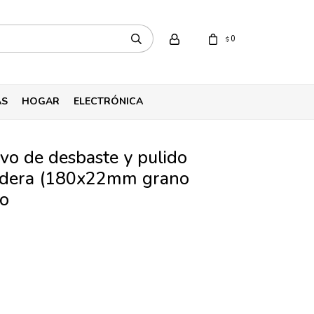
0
$
AS
HOGAR
ELECTRÓNICA
avo de desbaste y pulido
adera (180x22mm grano
ro