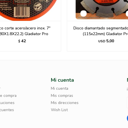
co corte acero/acero inox. 7"
Disco diamantado segmentad
80X1.8X22.2) Gladiator Pro
(115x22mm) Gladiator Pr
42
5,00
$
USD
Mi cuenta
r
Mi cuenta
de compra
Mis compras
luciones
Mis direcciones
ecuentes
Wish List