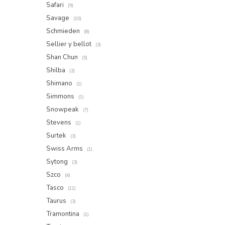
Safari
(9)
Savage
(10)
Schmieden
(8)
Sellier y bellot
(3)
Shan Chun
(5)
Shilba
(2)
Shimano
(1)
Simmons
(1)
Snowpeak
(7)
Stevens
(1)
Surtek
(3)
Swiss Arms
(1)
Sytong
(3)
Szco
(4)
Tasco
(11)
Taurus
(3)
Tramontina
(1)