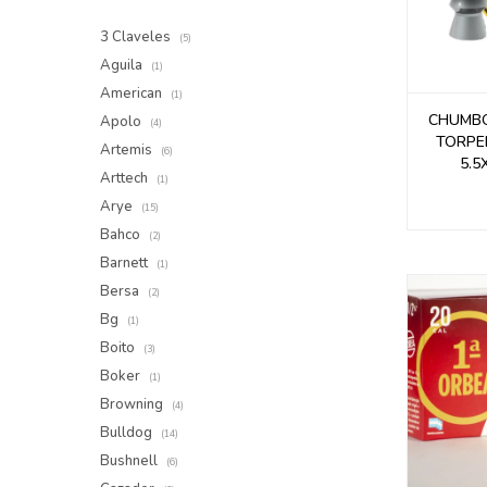
3 Claveles
(5)
Aguila
(1)
American
(1)
CHUMBO
Apolo
(4)
TORPE
Artemis
(6)
5.5
Arttech
(1)
Arye
(15)
Bahco
(2)
Barnett
(1)
Bersa
(2)
Bg
(1)
Boito
(3)
Boker
(1)
Browning
(4)
Bulldog
(14)
Bushnell
(6)