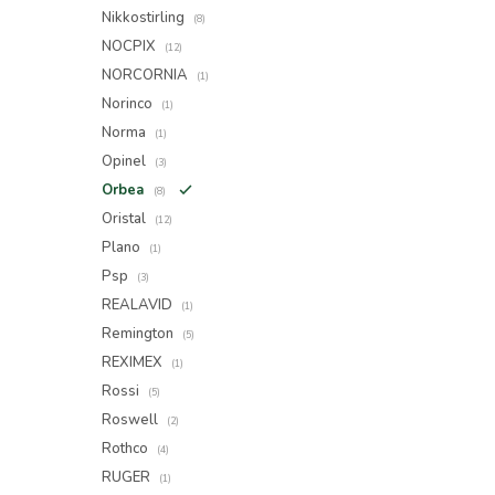
Nikkostirling
(8)
NOCPIX
(12)
NORCORNIA
(1)
Norinco
(1)
Norma
(1)
Opinel
(3)
Orbea
(8)
Oristal
(12)
Plano
(1)
Psp
(3)
REALAVID
(1)
Remington
(5)
REXIMEX
(1)
Rossi
(5)
Roswell
(2)
Rothco
(4)
RUGER
(1)