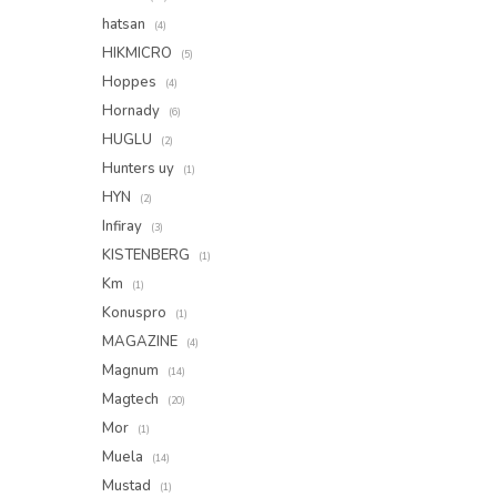
hatsan
(4)
HIKMICRO
(5)
Hoppes
(4)
Hornady
(6)
HUGLU
(2)
Hunters uy
(1)
HYN
(2)
Infiray
(3)
KISTENBERG
(1)
Km
(1)
Konuspro
(1)
MAGAZINE
(4)
Magnum
(14)
Magtech
(20)
Mor
(1)
Muela
(14)
Mustad
(1)