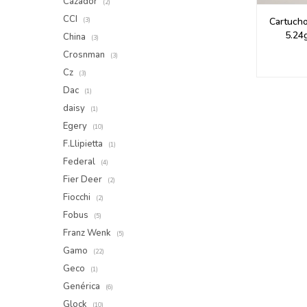
Cazador
(2)
CCI
Cartucho
(3)
5.24
China
(3)
Crosnman
(3)
Cz
(3)
Dac
(1)
daisy
(1)
Egery
(10)
F.Llipietta
(1)
Federal
(4)
Fier Deer
(2)
Fiocchi
(2)
Fobus
(5)
Franz Wenk
(5)
Gamo
(22)
Geco
(1)
Genérica
(6)
Glock
(10)