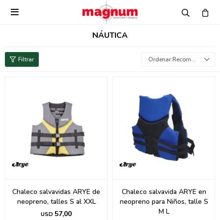

NÁUTICA
Recomendados
Chaleco salvavidas ARYE de
Chaleco salvavida ARYE en
neopreno, talles S al XXL
neopreno para Niños, talle S
M L
57,00
USD