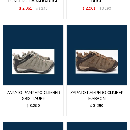
FONDERO HABANO/BEIGE
BEIGE
2.061
2.961
$
2.290
$
3.290
$
$
ZAPATO PAMPERO CLIMBER
ZAPATO PAMPERO CLIMBER
GRIS TAUPE
MARRON
3.290
3.290
$
$