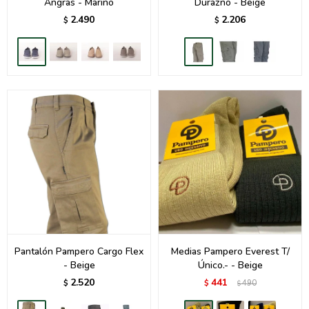
Angras - Marino
Durazno - Beige
2.490
2.206
$
$
Pantalón Pampero Cargo Flex
Medias Pampero Everest T/
- Beige
Único.- - Beige
2.520
441
$
$
490
$