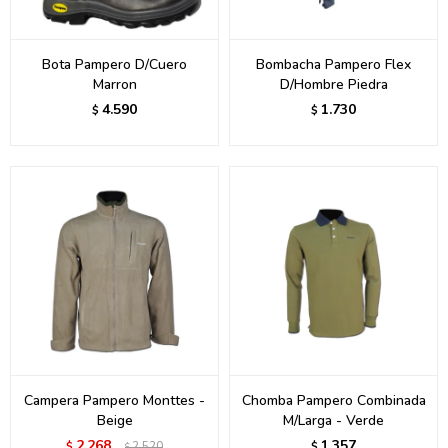
Bota Pampero D/Cuero
Bombacha Pampero Flex
Marron
D/Hombre Piedra
4.590
1.730
$
$
Campera Pampero Monttes -
Chomba Pampero Combinada
Beige
M/Larga - Verde
2.268
1.357
$
2.520
$
$