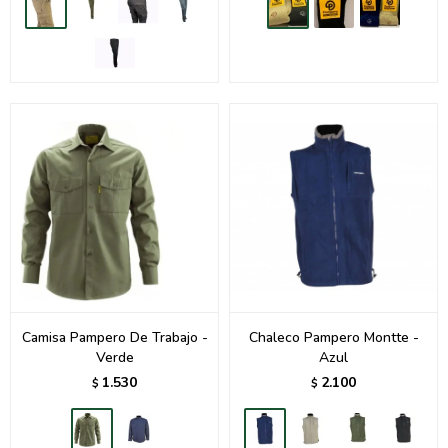
Camisa Pampero De Trabajo -
Chaleco Pampero Montte -
Verde
Azul
1.530
2.100
$
$