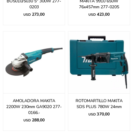
BO5010/5030 5" 300W 277-
MAKITA 9910 650W
0203
76x457mm 277-0205
273,00
423,00
USD
USD
AMOLADORA MAKITA
ROTOMARTILLO MAKITA
2200W 230mm GA9020 277-
SDS PLUS 780W 24mm
0166.-
370,00
USD
288,00
USD