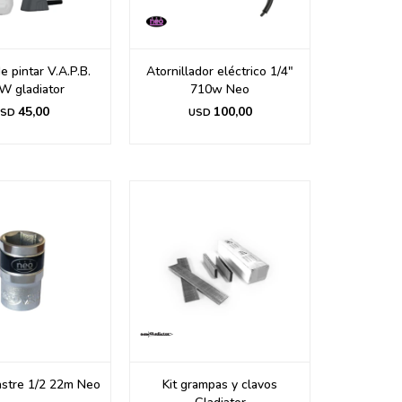
e pintar V.A.P.B.
Atornillador eléctrico 1/4"
W gladiator
710w Neo
45,00
100,00
SD
USD
stre 1/2 22m Neo
Kit grampas y clavos