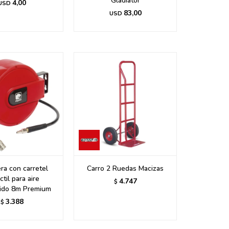
Gladiator
4,00
USD
83,00
USD
a con carretel
Carro 2 Ruedas Macizas
ctil para aire
4.747
$
ido 8m Premium
3.388
$