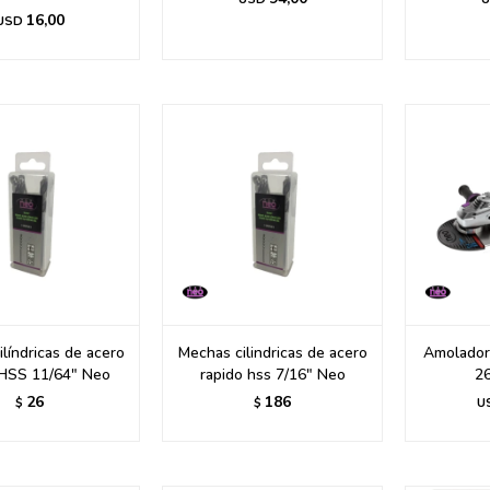
16,00
USD
líndricas de acero
Mechas cilindricas de acero
Amolador
 HSS 11/64" Neo
rapido hss 7/16" Neo
2
26
186
$
$
U