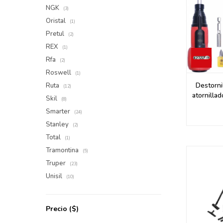
NGK
(3)
Oristal
(1)
Pretul
(2)
REX
(1)
Rfa
(2)
Roswell
(1)
Destorni
Ruta
(12)
atornillad
Skil
(8)
Smarter
(24)
Stanley
(2)
Total
(1)
Tramontina
(5)
Truper
(23)
Unisil
(10)
Precio
($)