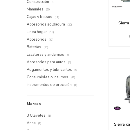
Construcción
(1)
Manuales
(20)
Cajas y bolsos
(11)
Sierr
Accesorios soldadura
(20)
Linea hogar
(19)
Accesorios
(47)
Baterías
(25)
Escaleras y andamios
(8)
Accesorios para autos
(8)
Pegamentos y lubricantes
(5)
Consumibles o insumos
(43)
Instrumentos de precisión
(1)
Marcas
3 Claveles
(1)
Ansa
(1)
Sierra c