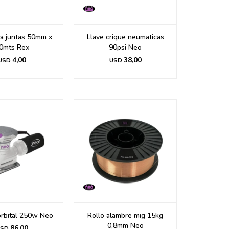
ra juntas 50mm x
Llave crique neumaticas
0mts Rex
90psi Neo
4,00
38,00
USD
USD
 orbital 250w Neo
Rollo alambre mig 15kg
0,8mm Neo
86,00
SD