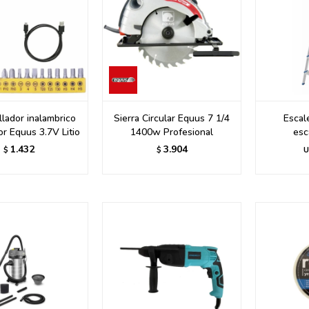
llador inalambrico
Sierra Circular Equus 7 1/4
Escal
or Equus 3.7V Litio
1400w Profesional
esc
1.432
3.904
$
$
U