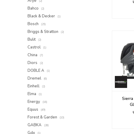
Arye
(2)
Bahco
(2)
Black & Decker
(1)
Bosch
(25)
Briggs & Stratton
(2)
Bulit
(2)
Castrol
(1)
China
(7)
Diors
(2)
DOBLE A
(1)
Dremel
(6)
Einhell
(2)
Elma
(1)
Sierr
Energy
(16)
Gl
Equus
(49)
Forest & Garden
(10)
GABKA
(28)
Gdx
(1)