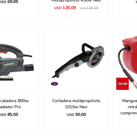
Multipropósito 450w Neo
69,00
USD
125,09
USD
139,00
USD
a caladora 800w
Cortadora multipropósito
Manguer
adiator Pro
1010w Neo
retrá
comprim
85,00
90,00
USD
USD