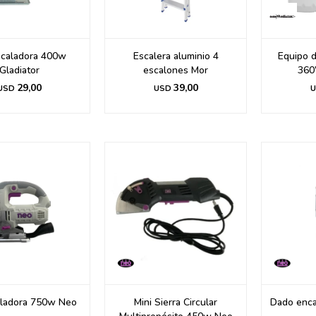
a caladora 400w
Escalera aluminio 4
Equipo d
Gladiator
escalones Mor
360
29,00
39,00
USD
USD
U
aladora 750w Neo
Mini Sierra Circular
Dado enca