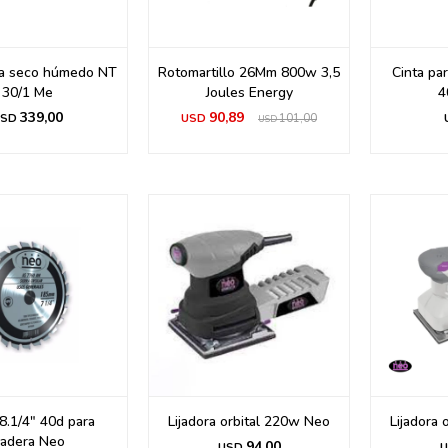
ra seco húmedo NT
Rotomartillo 26Mm 800w 3,5
Cinta pa
30/1 Me
Joules Energy
4
339,00
90,89
SD
USD
101,00
USD
8.1/4" 40d para
Lijadora orbital 220w Neo
Lijadora
adera Neo
94,00
USD
U