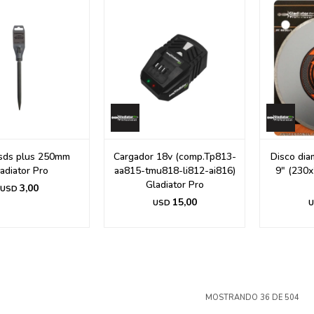
 sds plus 250mm
Cargador 18v (comp.Tp813-
Disco dia
adiator Pro
aa815-tmu818-li812-ai816)
9" (230x
Gladiator Pro
3,00
USD
15,00
USD
U
MOSTRANDO
36
DE
504