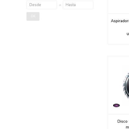
OK
Aspirado
U
Disco 
m