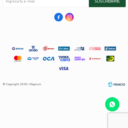
SUSCRIBIRME


© Copyright 2026 / Magnum
Fenicio