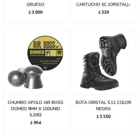
GRUESO
CARTUCHO 5C (ORISTAL).-
3.900
330
$
$
CHUMBO APOLO AIR BOSS
BOTA ORISTAL 5.11 COLOR
DOMED 9MM X 100UNID
NEGRA
5,3/82
3.150
$
954
$