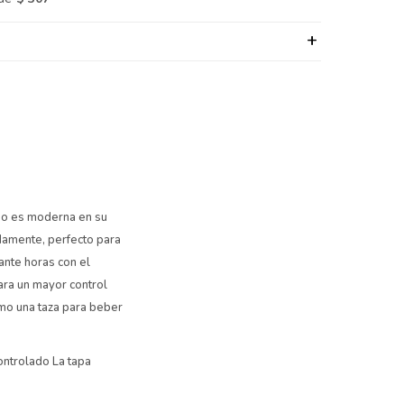
-Go es moderna en su
damente, perfecto para
ante horas con el
ara un mayor control
omo una taza para beber
ontrolado La tapa