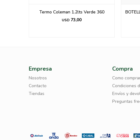
de 360
BOTELLA DEPORTIVA STANLEY WELL
TERM
SPRING 24OZ GREY30
74,00
USD
Empresa
Compra
Nosotros
Como compra
Contacto
Condiciones 
Tiendas
Envíos y devo
Preguntas fr