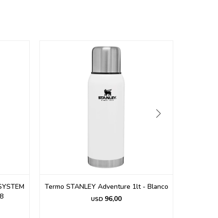
SYSTEM
Termo STANLEY Adventure 1lt - Blanco
TERMO S
8
C/M
96,00
USD