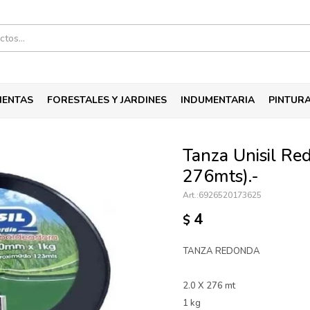
IENTAS
FORESTALES Y JARDINES
INDUMENTARIA
PINTUR
Tanza Unisil R
276mts).-
6926520173625
4
$
TANZA REDONDA
2.0 X 276 mt
1 kg