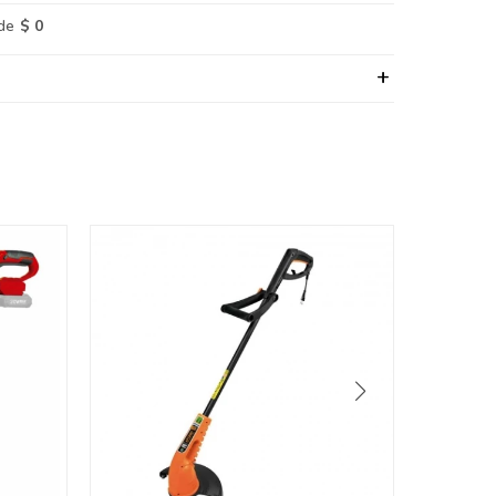
de
$ 0