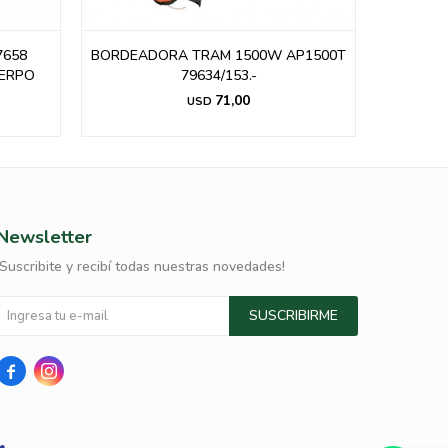
658
BORDEADORA TRAM 1500W AP1500T
BORDEA
UERPO
79634/153.-
H
71,00
USD
Newsletter
¡Suscribite y recibí todas nuestras novedades!
SUSCRIBIRME

