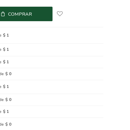
COMPRAR
e
$ 1
e
$ 1
e
$ 1
de
$ 0
e
$ 1
de
$ 0
e
$ 1
de
$ 0