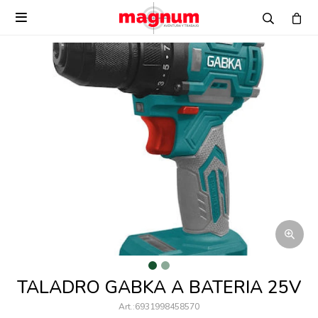

TALADRO GABKA A BATERIA 25V
6931998458570