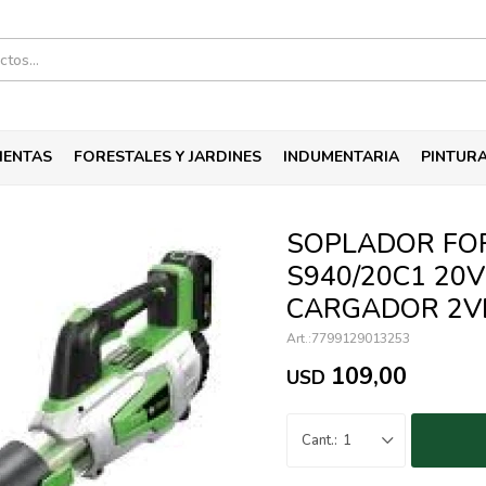
IENTAS
FORESTALES Y JARDINES
INDUMENTARIA
PINTUR
SOPLADOR FO
S940/20C1 20V
CARGADOR 2VE
7799129013253
109,00
USD
1