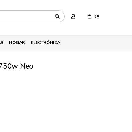
0
$
AS
HOGAR
ELECTRÓNICA
a 750w Neo